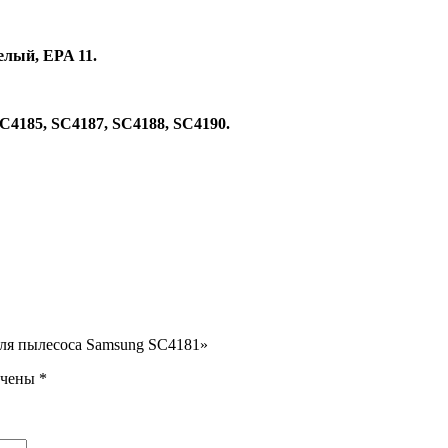
елый, EPA 11.
SC4185, SC4187, SC4188, SC4190.
для пылесоса Samsung SC4181»
ечены
*