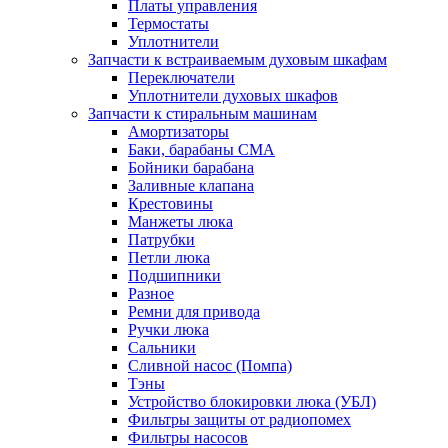
Платы управления
Термостаты
Уплотнители
Запчасти к встраиваемым духовым шкафам
Переключатели
Уплотнители духовых шкафов
Запчасти к стиральным машинам
Амортизаторы
Баки, барабаны СМА
Бойники барабана
Заливные клапана
Крестовины
Манжеты люка
Патрубки
Петли люка
Подшипники
Разное
Ремни для привода
Ручки люка
Сальники
Сливной насос (Помпа)
Тэны
Устройство блокировки люка (УБЛ)
Фильтры защиты от радиопомех
Фильтры насосов