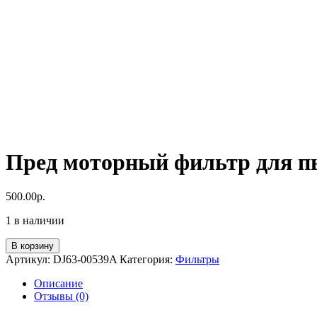
Пред моторный фильтр для п
500.00
р.
1 в наличии
Количество
В корзину
товара
Артикул:
DJ63-00539A
Категория:
Фильтры
Пред
моторный
Описание
фильтр
Отзывы (0)
для