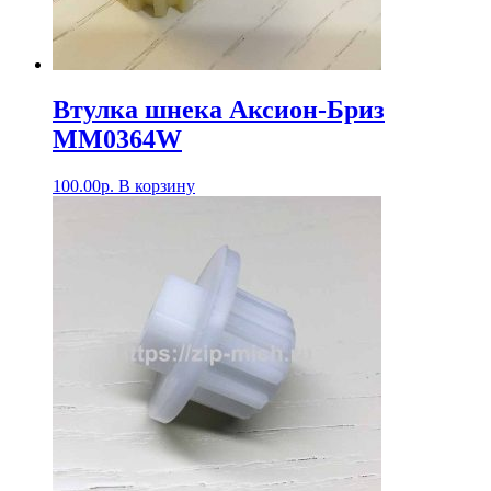
Втулка шнека Аксион-Бриз
MM0364W
100.00
р.
В корзину