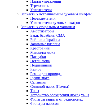
Платы управления
Термостаты
Уплотнители
Запчасти к встраиваемым духовым шкафам
Переключатели
Уплотнители духовых шкафов
Запчасти к стиральным машинам
Амортизаторы
Баки, барабаны СМА
Бойники барабана
Заливные клапана
Крестовины
Манжеты люка
Патрубки
Петли люка
Подшипники
Разное
Ремни для привода
Ручки люка
Сальники
Сливной насос (Помпа)
Тэны
Устройство блокировки люка (УБЛ)
Фильтры защиты от радиопомех
Фильтры насосов